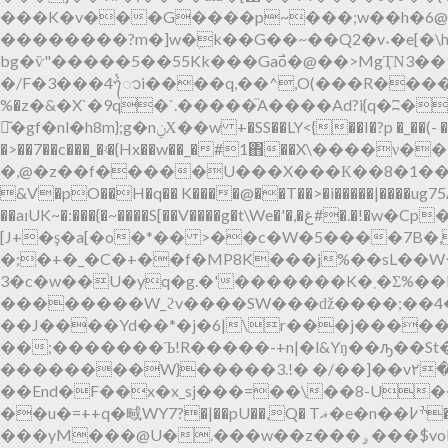
���K�v���G����p~���;w��h�ٶ��@6� /pQ�V��b���%�g���� 뤾'�d�b�cG�g���NAĭ�2�{b�2i͂k�1��Z]m-
��������?m�]w�ܹk��G��~��Q2�v˖�e[�
bg�ѷ"�����5��55Kk���Ga߯o�@��>MgҬΝ3�
�/F�3���4ᭁi����q,��^,O(���R����&ǰ ��L
%�z�&�X`�9q�`.�����֘A����Ad?i
{q�ʭ�
淬̆ �gf�nl�h8m};g�nݧХ��w +�SS��LY<{��I�
?p �_��(
�>��7��c���_�ʵ�{Hx��w��_�#1΋��X\����
�,@�z��f�����U���X���К��8�1��0�
&V�pO��H�q�� K����@��T��>�i�����|����ug75A
��aɪUK~�:���{�~��
[J+�ş�a[�o�*�� >��c�W�5����7B
�;�+�_�C�+��f�MP8K���j%��sL��W
��������W_ϩv����SW���ǆ����;��4�捣 �N��o�ܚ� k@�>�T<��
��J����Yd��*�j�6|\r���j�������
��;�������Ъ!R�����-+n|�l&Yŋ��ԡ��St
��������W}�����3.!� �/��]��v٢����G�_~��7_~�m>�"�1�}J�E�i�x�(�eq�����s�;7n�Y�
��End�F��x�x_sj���=��\��8-U�����?��Rq1����ڀ������wg
�
�u�=++q�㽣WY7?�|��pU��,Q� Tޣ�e�n��ׯ߇�w���"T{�,XSIN�Q��bǔ��c��[��Y&C_X?
���yM���@U�.���w��z���ۄ���$voL4�6[/\;6�]{�E|��&M �뾀 Z mY���) >��a�5�������5(*����ma.�V�QuV���.|