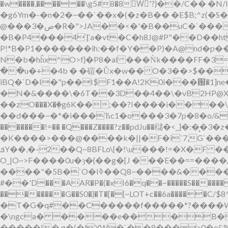
�w����,������\g5#8�8Wٍ'?}��/C�� 
�g6Ym�-�n�2�~��`��x�(�z�B�� �E$B;^z(�S
@���3�ص�R�">JA��<�'�B��uC�`����@�z�`�z�^�6���P���0�"@i�h
�B�P4���4Ţa�vt�C�h8J@#P"��D��ht
P!*B�P1�������ih:��f�Y��P)�A@nd�p
N�b�hĥx^O>f}�P8�al ���Ǹk����FF�
��u�+�4b � �碹�Ǔx�w�� O�3��>$��%
iBQ�`D�I�"p��I$F1��A!2K0i���԰�1]ne
�N�&����\�6T��3D��4��\�vB2HP@X@
��zO���X�ٜ�g6K��;��?I����i����\
��d���~�*�i���Ћc1�o���3�7p�8�o/&
�������!=�� �Q���Z����?z��pdJu��櫧�<_]
�K����>���@����k�||�F�i`7,G`���n���Qqq�F�Ǐj=|�u�
ܦY��,�-2��Q~8BFLo\{�!\u���!=�X�F
O_|O~>F����0u�ȝ�{��g�[J ���E��==���
����"�5B�`O�Iߢ��Q8~����&�����J�R���KK����0"0�_�J���MM�q���� %؎���^Ұ�������
#��'D���AAR�P�(�xI6�q��~�����S������G�/�ٷ�2m�K.o޷g�U��6\��H��%|��aQ�@���4��?�D�կW�
��������G��S0�}�T�[�{~LOT+c��6a����
�T�G�q#��C�����f�����*?����W�
�\ngca� ����e���B�s
�����I�܁g�(�lYW�`��8���>0�e&%�����<"��:�W,n\{��'�j����+�/߰