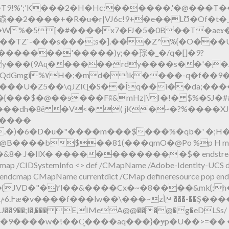
����T9!%';'K���2�H�Hc:������.'�@���
猋��2����+�R�u�r|VJ6c!9+�e��LƱ�Of�t
��TZ`-���s���;s�].���Z^%{�O���
y���(9Aɋ������rdy����s��'��J
QdGmgi%۷H�;�md�ik����-q�f��9�
���U�Z5��\qJZIɊ�S��Ȋq��i��
da;�����!5�TCɼ�i^
�Q�{���$�@��ɘ���Fʬ&mHz|\I�!� $%�SJ
T����
.�)�6�D�u�"����m���$���%�qb�' �;H
 ������������ �$� endstream endobj 13 0 ob
egincmap /CIDSystemInfo <> def /CMapName /Adobe-Identity-UCS
endcmap CMapName currentdict /CMap defineresource pop end en
~�8����&mk{;h��
��| \TU��9��;l�,���E,IMeA@@���@�g�eDLSs/
��s�9����w�!��C͈����aq���}�ɏp�U��>=�� ���