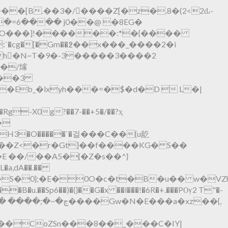
�[B.��3�/�َ���Z[�z�.8�(2<2ԃ-
�=6���� j0��@ �8EG�
:`�cg�[�Gm��߶��x���_����2�i
��/㷾
���3
Eb_�lxyh���=�$�d�D  L�|
�a,dA��.��
c�t�B�u�� w�VZhMؿ��s���VP"��%��g8m)�עh
�E���a�xz��{,