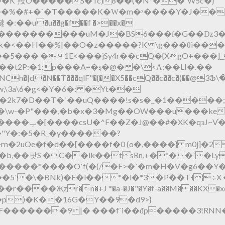
�K`羖O�����S�Tc)8��(�N*��`W5c�}
3��%�#+�`�T�����K�Ԝ�m�ˣ����Y�J��
�u�u��g�f��f �>��x�
o����������uM�J�BS6���ſ�G��ǲ3�1�
�<��H��%|��O�z�����?K \g���θi���|gla
��5��� �1E<���jSy4r��cQ�{XgO+���]_Ӫ
,\3a\6�g<�Y�6�ː �Yt��
k7�D��T�`��uQ����!s�s�_�1�����;#8
S�\w-�P"���,�b�x�3�Mg��OW���u���k
"Y�:�5�R_�y������?
n�2uOe�f�d��[����f�0 (o�,����} m0j]�2
,��팟S �C��lk��t֓sRn,+�*��`�Ly
�����*����O`f(�(/�F>�`�m�H�V�g6��Y��
5`�\�BNk)�E�l��*�l�*3�P��T˧}÷X
����Җzr�n�+J *�a-�J�"�Y�f-a��M� ��KX�xq
p)�K��16G�Y��9�d9>}
zF�������9|� ���f`i��đp�����3!RNN�I