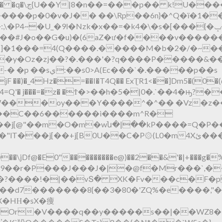
h),W�3y��O��-
�p�0�v�J�� ��\Rp��6n}�^Q�ï�1��G�I!ܠ
�9l�Nzk�x��=�k4�\�s�[���{�ݒ��*a���I;F���^��'榍
��:��#J�o��G�u)�(6aZ�ư�f����v���
�y�Oz�zj��?�.���'�?q����P�����&��
��)�_4Hz�=��I�T4Q�� ExƮR1<��]Dm5�(0�(@^
M4=Q'� j���=�z� �Ϯ�>��h�5�|0�.`��4�ԣ?��
oy���Y����^�^�� �Vz�z��]�Ͻ~�F�ީ�5އ�o��
�C��6������i����m^R�
�j[@"��m�O�m�wն�|��kP����=Q�P�
U��C�P۞(L0�m4Xئ���� ?�mT���@� ����3P"��2T�ʑ
�̀O��\jDf@�E0"���������e@)��2��&'�
-9��r�P���J���J�|�@f�Mr���`,
*5��d7�������8{��3�80�'ZQ%�e����,
X�HΗ�sX�痩
��Or�V����q��y�����s��|��WZ8�