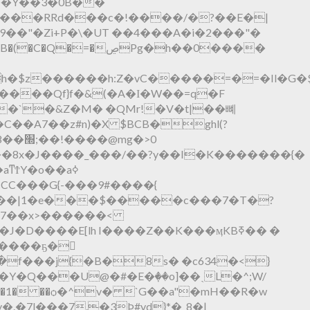
���Y��3�0B��
? ���RRd���c�!����/�?��E�|
�Zi+P�\�UT ��4���A�i�2���"�
=�ڝPg�h��0����
#h�$z������h:Z�vC�����=�=�Il�G�
��IW����Qf}f�&(�A�Ӏ�W��=q�F
�`�&Z�M� �QMr!�V�t|��뼤
���C��A7��z#n)�
X $BCB�ghl(?
�8x�J����_���/��?y��I�K�������{�
�cCC���G{-���9#����{
�����|1�e���$�����c���7�T�?