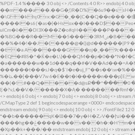
%PDF-1.4 %���� 3 0 obj <> /Contents 4 0 R>> endo
��m���a��.��G�̝!)R�D%)�6u9��ssH����A��޳!?z��RBJɇW�xس��Xc���N.�^
�\G�khɣ0ʏx:�G�_��|C��Q��e���ʾ�t͹y�c��P��(�
����I�s6{̇�as�{�Hsox��I���D$��P
e
uICm�ȍ��DI3X���Z�o#qH�����P�����[1�yM|~��a�P�RQ߇
�%BG���R��M��5����3RMݜ�B����{�Gm���E�XL[��̀<�A�h$8�9t8t �y:lX���L�05�.�ŝa�M�y��ib%�l"�g9�/n�}
��%�4�!��J�(����@�(|@d������|Ρ9 �f��/
�t�a A������G��ǌ�_��9c����
�EQ�#8S�^�Ќ�e�L\}���QM��p�0��*N�f�Q
�a������w��1d���q��#�V��Ad���=A�M
������t���sJ�q�$`I�e�uj_F"��s��\w�%���}3ߕ�"��Y;$:��O�)�t�  0��:�#���:���ܸZ:6a�fe�ZX�4}
%�iܥ��[���V7w 6�E��t�i�����n���p[E; w�΄T��%�1�dy�L�G�rT���AS�{�,����(�s
��(�!:#��Q����d@sՔ��^����0 �1
Ȩ�?v,L��V.�/�����X�Ą� �������Rmf�\�y۠7�
<> endobj 6 0 obj <> endobj 7 0 obj <> endobj 8 0 obj <> strea
/CMapType 2 def 1 begincodespacerange <0000>
endcodespace
endstream endobj 9 0 obj <> endobj 10 0 obj < >> /FontFile2 12 
*��b������qK�Ɯ��7�y�H�ZފV��խi���k}�ئ6���
����hg��ݞ�����w��v���h�:�H'm��Nv�ӝ�l�:߅.v��]�j׺�D���f��j���t���6׽�7߃���=�i�zދ^��׽�m�z߇>���}Y������o���R`
�Xp��k+���/� � endstream endobj 12 0 obj <> strea