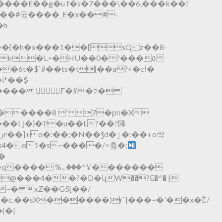
����E��g�u f�s�7���\��6,���k��!
*A���#굯�� ��_E�x��#-
��[�h�x���1��[sQ z��8-
7k�L>�HU��0�?���٥
�6t�$`#��ts�t{��a?<�c!�
�i*��$
�� F�#�ק�
�����8 ' 7�pπ�X
CC���ǈ�}�Ƥ�u��L?��?䧘
�x4� o1�s~����/<츏�;
�
�0~� xZ��G5[��/
.��sX������)r`|���~�'��x�Ȇ/
(�|