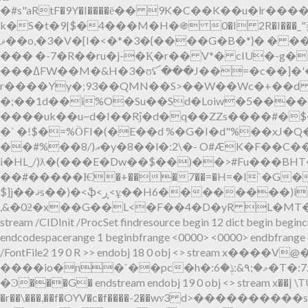
�#s"aRtF�9Y�I����ё�� 9K�C��K��u�lr
k�S�t�9|$�4���M�H�֍ 0�I 2R�I���_"
ޥ��o,�3�V�[I�<�*�3�{����G�B�*}� � ��W%�5[�#����x7�FJ�5�0B��T�aeɤ�d�ˠŪ�{6} �Y�Q�/�%0��b�e@9ĲrL�,7�!
��� �-7�R��ru�j-�Қ�r�� V*� cIU�-g�
���ߡFW��M�&H�3�ʊʢ՜���J��=�c��]�'�������'�����)y;��孮�_ �/q�[]�9?
r����Yy�;93��QMN��S>��W��Wc�+��d 
�;��1d��i%O�Su��Sd�Loiw�5����
����uk��u~d�I��Rĵ�d�q��ZZs����#�$
�` �!$�=%ӦFI�(�E��d %�G�I�d"%��xJ
��#%��8/)އ�y�8��l�:2\�- O#ÆK�F��C����dh�8ě �V<� ( jK�~�?%����XJ�i��~�D�-
i�HL_/)ƛ�(���E�Dw��$��)��>#Fu���BH
��#�����Ѥ�+���7��=�H=�I`�G�
$]j��ޤs��)�<ֆ<ڕ<ұ��H6��������)i@B����b$��81(���qmO�@Po %p H m��6u���S�~�_��K����
,&�0ƻ�x��G��L<�F��4�D�yR L�MT�&8� J�IlX�
stream /CIDInit /ProcSet findresource begin 12 dict begin b
endcodespacerange 1 beginbfrange <0000>
<0000> endbfrange 
/FontFile2 19 0 R >> endobj 18 0 obj <> stream x����V@�{JVD�"�٢l��&����Cx�
����io�n�`��pc�h�:މ�;٩&:ݙ�6�T�:߅.6ݥ.7ӕ�v����f���lw��\���~zأ���-��Ş����j�׽�m�z߇>���-���}�{?Zi����ٯ~����-
�Ͽ���G� endstream endobj 19 0 obj <> stream x
�r��\���,��f�OYV�c�f����-2��wν3 d>��������