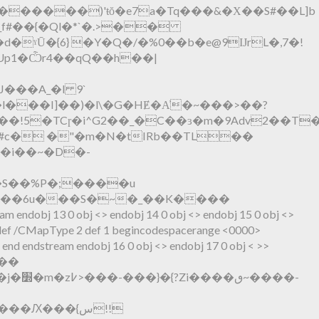
T�������)'ŧŏ�e7a�Tq���&�Х��S#��L]b
�_f#��{�Ql�*`�.>��
Up1�Ѽr4��qQ��h��|
���A_�l 9`
l���I]��)�l\�G�HɆ�A҆�~���>��?
G2��_�C��ɜ�m�9Adv2��T��ޤr�,U6��I3dR���${gb�����e~�tJ��HY�h�&���Ri1� '%žRI)��}Iq�h��b*:%�()*�"�"E5baA�T8�Ɖ
�##c� �"�m�N�tIRb��TL��
�S��%P�;����u
j <> endobj 14 0 obj <> endobj 15 0 obj <>
 def /CMapType 2 def 1 begincodespacerange <0000>
d endstream endobj 16 0 obj <> endobj 17 0 obj < >>
Ԕ���{س!!