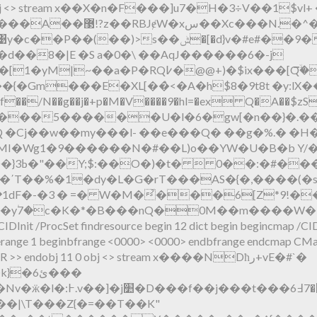
bj 4 0 obj <> stream x��X�n�F���]u7�H�3÷V��1$v
��`ݢ��_\�qy� W���!
�)>s��ݰ�[�d}v�#e#��9���
o�d��8�|E �S a�0�\ ��AqJ������6�-j
�@@+)�$ix���[Qۙ�̿�/TnaP벟
N��g��j�+p�M�V����9�hl=�ex Q�A��$zS$�
��5������U�l�6�gw[�n��}�.���
 �Cj��w��my���l- ��e� ��Q� �
�g�%.� �H�
I�Wg1�9������N�#��L)o��YW�U�B�b Y/��}�
BD5��-
dF�-�3 � =� W�M�҆���6[Z*9!
��
c�K�*�B���nQ�0M��m����W�b��0-��s{�� 
m /CIDInit /ProcSet findresource begin 12 dict begin begincmap
range 1 beginbfrange <0000>
<0000> endbfrange endcmap CMap
0 R >> endobj 11 0 obj <> stream x����NDћر+vE�#`�
m x��| \T���Z{�=��T��K"