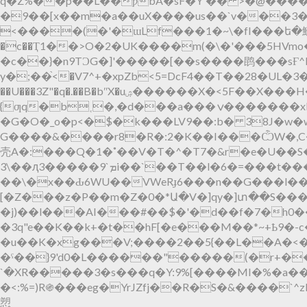
q�Z%��p��L��ƿbA�sF�Y'�� >�@����̍
�9��[x��m�a��uX����us��`v���
<����(�'�ɯLf���1�~\�fI���ե�䲇 �:�
�c��Ҭ1��>O�2�UK����m(�\�'���5HVm
�c��}�n9TϽG�]'�����[��s����鹍���sҒ^k
y�;��֙<�V7^+�xpZb<5=DcF4��T��28�UL�3
��U���3Z"�q�.��B�bʺX�uۺ������X�<5F��X���H��t2P:�1:p���A=�ş�@� �\<Ʌ;��LI�.��
{ƣq�b˱�,�d���a���ݍ�������xNCh�|d�N��T���qlF"�{��X5��cQ��c��c�(��@3Ֆ\�p�N���.
�G�O�_o�p<�$�k���LV9��:b� 38J�w�w
G����&����r8�R�:2�K��I���ѼW�,C�2
壳A�:���Q�1�˚��V�T�^�T7�&r�e�U��
3\��ԯ3�����ܡ`9i��`��T��l�6�=���t������ݕ�[����csU�^F��Z�J@��#�XK�qͽJ~V֬�=�{ ���˹KVj����Y}(��B}
��\�x��Ԃ6WU��VWeRɟ6���n��G���l��
[�Z���z�P��m�Z�0�*Ա�V�]qy�]տ��S���r
�j)��l���AI���#��$�'�d��f�7�h0��b
�3q"e��K��k+�t��hF[�e���M��*~+Ҍ9�-c
�u��K�xg���V;����2��5{��L��A�<��
�ˁ��}9'd0�L������"��
���(�r+���r
`�XR�����3�s���q�Y:9%[����MI�%�a��
�<:%=)R֍���eg�YrJZfj��R�S�&����`^
愬