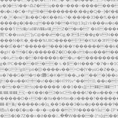
y�]�/i��=߷Z�q���=���>��������n
�s�cJ�C�=Pg8��������;��g�Q�~]�f�
r҃\�_�nҹ�o��O�K��#&>?�:��l��33��fL��#�Ç�k��F�s�?��׏�n��v��'�{�Iv��P�
����g�|��zq���9��49@13q2 rk���w�o��p
���ΫId�p!a8�W��a4�ڙZ��n�?`�k8�����_�]ݳI�m���TQ�W ���q7��n��Tׯ�4V� h�N~T�9�-3�����3����2
嚮'C��ssskj']yC@��a�Gg,�3$.��g�VN
���N�R:�_���%U8O���� �K¾K�3fPf�
��tË��f^��������)��Y��������k�
�gH`�?�E�y�����̃Z�[O�j�ot�ee�����
ݍ�kޘo�c��#����b��ߎ=����������O�_p�9WΟ���������5ߗ��kg�#�6ӟ ���Rg-X0g?��7-��+5�/��?ҳ
g�/PC����8�� ԏ �$ �H���^�7�+�1QϹ� �~�.M�s�ݎ���B
�(JgBp6�[[I����v��=O�}Y�yúG�Z��ڽ��.^�y~ɖ�����bljYTw#��G�oSr��K�L���l�/:s���2V�0H3�O�����`�걸���C��{u龁
x�7��G��ףI�t݋G�K�8��ڣ� �� �]��o�5�J��"�BQ����+'�79�hm�Ƴ�bn��q ��Z<�r�Gt]��f����KG� S��
j��w��K�v!��cl�HÎ9ڎ9v^��0, ��o�̐�ht�O���;㬷;����n�5�:)V�6�Z�>y���E ��/��A5�{�Z�s��^}
r�z��8oj������ \��1��xְ]j��|ï��T΅C��
�J��J�i��_ζ~�K��t�3�lxCb���Ư��w���;=�/^,zp
�����D�+0�\�Xe��Mlm�;ɐ����?�����������R�w)̟~�AY�(N�^����ݻ[��ٳ�
��-��ϱ'�����o�]q_��1���3�iw�p�����9�t �{�& ��
梄uȦ�t�E�ɯ�~�>�~q�� �9 f����Yǻu �-[P'
�5�)�7Z��+�ð���؊��W����-}^n]q���ڎ�.ס��>w,Y6��kG�@�u�ږ�K�쪳ܭ�x��#��CoZSn���8��_��