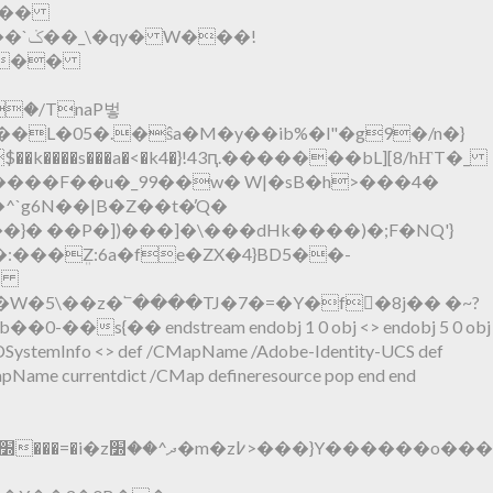
l+ ��
�k����s���a�<�k4�}!43ԥ.�������bL][8/hҤT�_
��F��u�_99��w� W|�sB�h>���4�
^`g6N��|B�Z��t�̕Q�
 ��P�])���]�\���dHk����)�;F�NQ'}
W�5\��z�՟����TJ�7�=�Y�f�8j�� �~?
endstream endobj 1 0 obj <> endobj 5 0 obj
 /CIDSystemInfo <> def /CMapName /Adobe-Identity-UCS def
Name currentdict /CMap defineresource pop end end