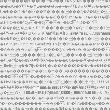
(#�5n����{:0��0� "*�w��񎖦�VjZ�V���
��edG�X� z����oї�~�wB8 Ψ�vy���O
Ե�b��fN�*���%�|��[����/[�3�ķI��r��b
e� (�MM�`��yX��i��q)��z}Lm?��_Et�k� H�梛�ktO�;
uG=PO�8�"Qo��Q�� -�bQ4 D��`4
E��p���P"JB:��F��(�B�Q*JC�(e�1
�v�h��뀣�gw`|��:�y�ȏm�P�� �L>c7:I��"�
�x�P��H�]���48��#�˧� ���*/�(Lz��
�D"`)"R G�ƌ�ߙ�;�խ�!
�A��q��tʶ'q}g~����}jӔm��x�(�%~�I��#K���m��V���ٹ�oû���i
������(���" ��bs��)O�<�l�
�� Z�MƦۚr��A�g���0 0�������;��iqx��=ޙ1aRZڄ $+}�Ĵ���Vxv����
�oܸ�~`ӆ��7l|v��N]�v��5���i���z�o�N��
�<�ɫs���X�2*��cC�**��O������z��f
��&��a��B�7����ZAߴ��p>6��,yf:��{�<3O�h������60@�ێ]��5k��7n�7��x>������<
�NwН�;��IH%s@�Y�{D�I�{�ђ2���Ӓ�۾�|��$<��N|f���╗^��]��?������p5]����J�D����E[lh I����Z��K���ӎKBߧ�� �
��݆���ð ���q�s���S�#�<���� ��a@���V���Ϟ�Q�~`t�3��
ې�G1L��a��S�{�Q�kk�/_�l������O?%�L��sp&=B���|��b+�B��:����݂ `{C]� �b#����������Y�۹��f���j{�B�8s� �c634�<}
�8��)��E�o�C���w�-Km���_%N�ރ�~q���ޗ.=I�Z�[u�o>��W�����8���V@k�Y�Q���U@�#�E�ٜ��o]��ˎL�^;W/
ߵ�>�w���������Ȩ�,=!?r�Ї7b�8l�ƣێ�(X�~ኚ�J>��@�-p� �rʤ���~d�cǧ�B�5�Oqy��+�1� ��ѻ�^v� `G��a"�mH��R�w
���]��Y#�;����aњ�[׌��'M����t�J��{�+cxu���^�K~`����"�?���FH39p  9&��A�4oٲy�.�7l���7.�3Þ#vd}*�_8�|