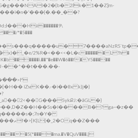
 ���i�n�'���{�.��_��?
9\
��/*�5���
󔲽P��(��s���q�����u�7����aNzR5`tp�
�_�e/2%R�<��<<�L�ε������L?h�
�K�b������i.��"�e��W�6��f�Y5�����
U�N��of�~J-��^��t���.��-
�
'�������K�܂�Σ%��BG�.���OG��c5'g�+�|���!|�Mt��ح��[�H��
iZмK��.-�i��8x k)j�}
��2<��G���5ykՔJ:�ãGL�}