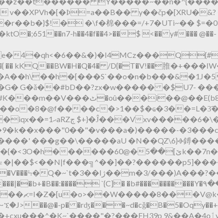
:fYf���z��t������ Y�����~��n�^{��
 v��XPVh�[�Ϸ=a��B�� y��čp�[XRU�&
�}$!� �\f�ٛ棉���=/+7�UTi~�� $=�09��"
651��n7-h��4�f��4>��$ <�� y#��� @��- B�(�C�Q�
( e�4�qh<�6��&�)�I4MCz���Q{
��|�{ �� kKQ��BW�H�Q�4� /D{�T�V!��脽�+�
�A��h\��h�[���S`��o�n�b���&�1J�5
A�G���MM���G� G�ǎ��#bD��?zx�w����� �$U7- 
��@��E(b8��׭;��!����@mg�>0
�o�8�@f����c�>1��$�ҩ�3��=L�3͡�
�6�\�aͳϮY�o��aߦ
9�k��x���"0��"�v���a�)�����-�3��
������' ���g��\�����aU �N��QZ\6}Ⱚ鎛
Iژ��m�3/���)A���?�����ҕ�𩪦