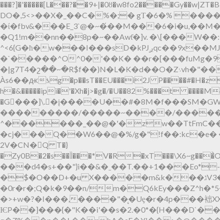
���?]�'�����[L���?��9+|�0ȣ�w8fo2�����Gy��w|ZT�B� �q�\ڄ{U��Y|8�n��=���p�� k!U����ӳ����`�a���% 
DO�,5<>��X�_��C�%�;� gΤ�6�% �������
�ί�fbv&���E_3`@�~�́��M���6�i�u,��M�:,\�P4~�U_
�Q1!m��nn��8p�~��Awƭ�]v. �\[���W
^<6{G�ħ�w���I���sD�kPJږqc��9x��MJ]�1���=4(Q����.�����M�b�2�/�~����.�:I�\�e �9<�����y�~Yy��|
�`�����^O^0�'��K� ��r�[���fuMg�9
�|g7T4�շ��~�R$f��)N�L�K�d��O�Z܈vh�"��-� �p ��sي:��s0>A(Ec���`�.�����p��s
Às6��ԫƾg�p��sT��EU���i2J P����#�H�zjF 
h�&�����ipi�'�Xh�j>�g�/�U��82%���t ����
�G���]\.֋�į����U��#�8M�f���SM�GW���
���������/�����~����/�����
^������_��@�'�zw��TtFmC��
�cj���Q��W6��@�%/g�"!f��:kc�e� �"lT���j[��+j[B0
2V�CN�򡦑Q T�}
�Zy0B�2�s��Ȉ���*V�R�xT���\X6~g��
���d4�s+��"}i��&�ˍ��T.��+1���Eo*
�$�O��D+�u X�����m&k���גV3�?����!�|��vՏ� XK�Fv���c�F�pT��s�p-
�0r�r�;Q�k�9��n/m�Q6kEy���Z^h�
�>+w�?�I���,����"�̨�Uȩ�r�4p���袦X
ѤP��]���{�"K��i'��s�2.�0*�{H���D`