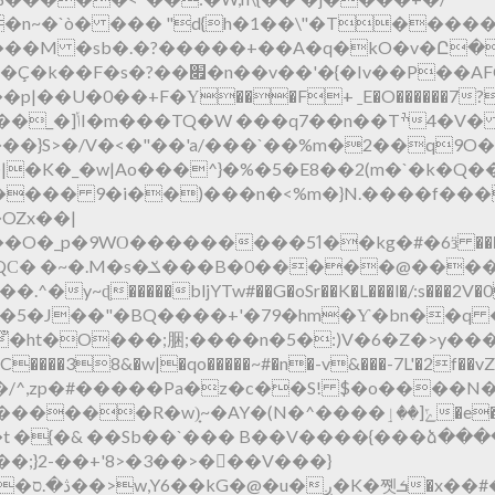
~�`ò� ��� "d{h�1��\"�T������
���M �sb�.�?�����+��A�q�kO�v�Ը�
�AFO���]!������:*�{����
|��U�0��+F�Υ���F+ ˍE�O������7?
����}S>�/V�<�"��'a/���`��%m�2��q9O
|�K�_�w|Ao���^}�%�5�E8��2(m�`�k�Q
��� 9�i��)���n�<%m�}N.����f����
OZx��|
�0�����@����
��38&�w|�qo�����~#�n�-v&���-7L'�2f��vZL
�#�����Pa�z�c��S! $�o����N�S�0};�E�0O�
e��B�u.��Sp6��)�(}��G�x ��l���!�6R�+.���PѸ2 T"�-
Sb��`��� B��V����{���ձ���� ����;�~�چ����Gw�N
��;}2-��+'8>�3��>��ٰ�V���}
�C�IY|