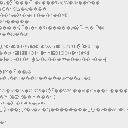
�w����
���O�����
��)0��B!
����3M�$��@�z�3\Ws���F[aO3 M��Xѓ_'�
�q����}�-|O��=��B�0KX+�( #9d-
� ���s��>��=|
�}P'���絡
|+���g�%Z˪�M�Ev�G~O9�O��W%'��6{�Qo��SJ�
��?�Z�����
"�JY��Z�<�>f�Q���������v��&U�2
�?