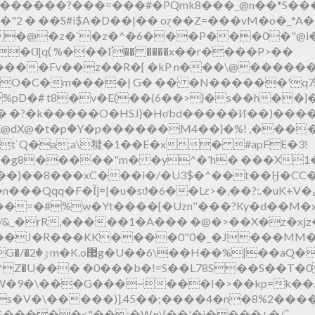
�N/l������?���=���#�PQmk8���_@n��*S��
��"2 � ��S#i$A�D��|�� oɀ��Z=���vM�o�_
�Ƣq( %���Ґ�� ����x��r����P>��
�����Fv��z��R�[ �kP n���\@�����
3=O�C�m����| G� �� �N������'q
pD�# t8�v�E(��(6��>}�s��h��}�
� �?�k�����O�HSJ}�Hσbd�����И��)���
dX@�t�pۛ�Y�p������M4��}�%! ,�����
t`Q�a;a\䊕�1��E�x� #apFE�3!
�g8�����"m� �y^�'h� ���X1
�:�͙�3�z��)��8���xC���i�/�U3$�^��t��Ӈ�
sϑ�6��Lε>�,��?:.�uK+V�ڽr��]+ o�:��;�N��ǯd�ۯ�:��+o락
 ���=�#%w�Yt����[�Uznˮ���?Ky�d��M
�/&_�rR,�����1�A��� �@�>��X�z�xjz
�?E�^� |
�C/$8^Z�Uַ��� �0���b�!=S��L78S��S��T
9�\���G���~���I�>��kp=k��.�c
�V�\�����)].45��;����4�n�8%2����