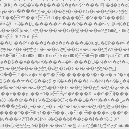
\hq��۷/����j�_�t���/��KG�/���O 
�1 T��P%��7 !UJ�g�@��]�V��O���闔
U��������9���,��y !8K�Ɖd߃���Hӥ������
:���Ԙ]i/�;17������G�놽����ʙ6���<�8i�
- ��Sq~f�PZ��+}
ν����U`��P',>���1��d�d����,�XuqU�
Z�E�T�=��A`]��OB�Ch��nV!����x)
B�� <�����_|���[��/�A�g��� ��'|����Qx4C_�'
��S[��V����g�t\We�'�,�غ#�.�!�w�Cp�a�D$��=��%����+����D
�,b�������o�G�Я�)����_|
ᕛ��T�N×�o%�%�,�:�
����S�<�w�;mª�b�߂<��
3�c�w��U�yq�g.�
��jz��gz�ݛ�?
e���g_��Y0�|ay^�6���# J#�G�}���_a
�X
��6n��ks V�Z:d�8C)\c���L�֑���>��س���,D�Z��H��5s�l����B�?ga~�z��
��S���� ޠf�>[K{L{�_2�Oq��Z���