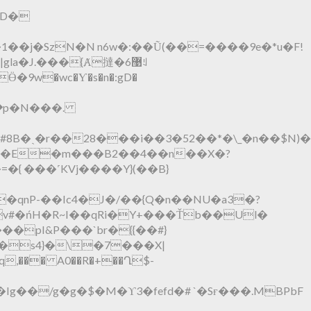
D�
�j�SzN�N n6w�:��Ũ(��=����9e�*u�F!
�J.���{Ⱥ撻� 6޹ꆹ
�9w�wc�Ƴ�s�n�:gD�
B�ˏ�r��28���i��3�52��*�\_�n��$N)�
e�E�m���B2��4��n��X�?
�qnP-��Ic4�J�/��{Q�n��NU�a3�
?
v#�ńH�R~I��qRi�Y+���Ťb��Ul�
�pI&P���`br�{{��#}
 �s4}�\�7���X|
,��� A0��R�+��Ղ$-
g��/g�g�$�M�ϒ3�fefd�# `�Sғ���.MBPbF