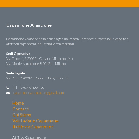
Capannone Arancione
Capannone Arancione è la prima agenzia immobiliare specializzata nella vendita e
affitto di capannoni industriali e commerciali.
Sedi Operative
Via Omodei, 7 20095 – Cusano Milanino (Mi)
Via Monte Napoleone, 8 20121 – Milano
Sede Legale
Via Pepe, 9 20037 – Paderno Dugnano (Mi)
Tel +39 02 64136136
capannonearancione@gmail.com
Home
Contatti
Chi Siamo
Valutazione Capannone
Richiesta Capannone
Affitto Capannone