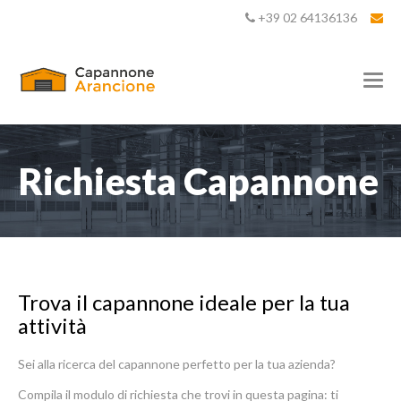
+39 02 64136136
T
o
g
g
l
e
Richiesta Capannone
n
a
v
i
g
a
t
Trova il capannone ideale per la tua
i
o
attività
n
Sei alla ricerca del capannone perfetto per la tua azienda?
Compila il modulo di richiesta che trovi in questa pagina: ti