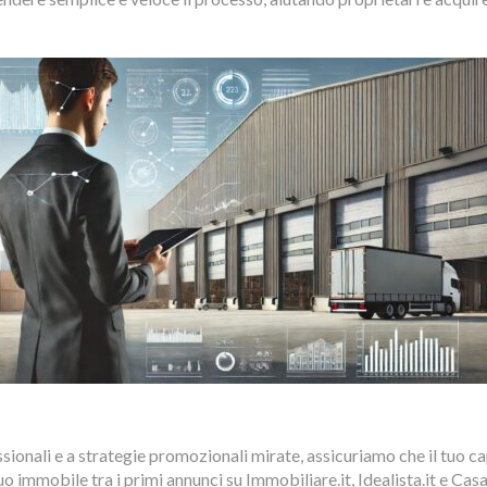
sionali e a strategie promozionali mirate, assicuriamo che il tuo c
o immobile tra i primi annunci su Immobiliare.it, Idealista.it e Cas