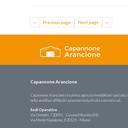
«
Previous page
Next page
»
Capannone Arancione
Capannone Arancione è la prima agenzia immobiliare specializ
nella vendita e affitto di capannoni industriali e commerciali.
Sedi Operative
Via Omodei, 7 20095 – Cusano Milanino (Mi)
Via Monte Napoleone, 8 20121 – Milano