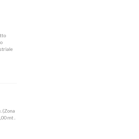
tto
no
triale
. (Zona
,00 mt .