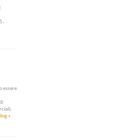
:
 .
o essere
di
ciali.
ing »