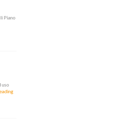
DUGNANO
GAM001
li Piano
d uso
eading