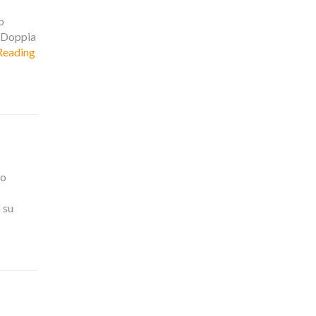
o
. Doppia
Reading
to
 su