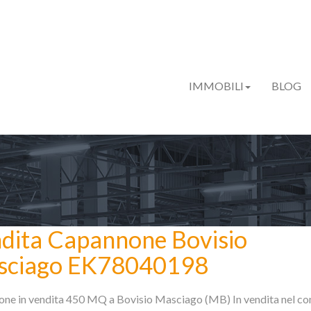
IMMOBILI
BLOG
dita Capannone Bovisio
sciago EK78040198
ne in vendita 450 MQ a Bovisio Masciago (MB) In vendita nel co