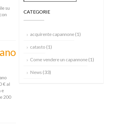
le su
CATEGORIE
 con
SU
acquirente capannone
(1)
VENDITA
CAPANNONE
catasto
(1)
nano
BOVISIO
MASCIAGO
Come vendere un capannone
(1)
EK78040198
News
(33)
nano
 € al
 e
 e 200
SU
AFFITTO
CAPANNONE
PADERNO