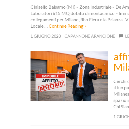
Cinisello Balsamo (MI) – Zona Industriale – De Ami
Laboratori 615 MQ dotato di montacarico – Immobil
collegamenti per Milano, Rho Fiera e la Brianza . V
Locale …
Continue Reading »
1 GIUGNO 2020
CAPANNONE ARANCIONE
L
aff
Mil
Cerchi 
il tuo p
Milanese
spazio i
Chi Sia
1 GIUG