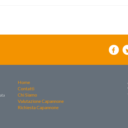
Home
Contatti
Chi Siamo
zata
Valutazione Capannone
Richiesta Capannone