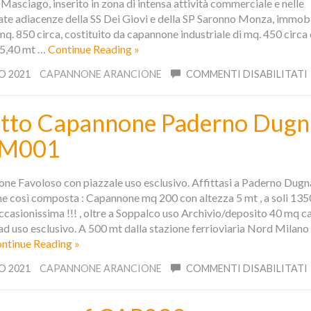
Masciago, inserito in zona di intensa attività commerciale e nelle
te adiacenze della SS Dei Giovi e della SP Saronno Monza, immobi
mq. 850 circa, costituito da capannone industriale di mq. 450 circa
 5,40 mt …
Continue Reading »
O 2021
CAPANNONE ARANCIONE
COMMENTI DISABILITATI
itto Capannone Paderno Dug
M001
ne Favoloso con piazzale uso esclusivo. Affittasi a Paderno Dug
ne così composta : Capannone mq 200 con altezza 5 mt , a soli 1350
casionissima !!! , oltre a Soppalco uso Archivio/deposito 40 mq ca
ad uso esclusivo. A 500 mt dalla stazione ferrioviaria Nord Milano
ntinue Reading »
O 2021
CAPANNONE ARANCIONE
COMMENTI DISABILITATI