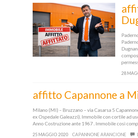
aff
Dug
Paderno
Paderno
Dugnano
compost
permessi
28 MAG
affitto Capannone a M
Milano (MI) – Bruzzano – via Casarsa 5 Capannone 
ex Ospedale Galeazzi). Immobile con cortile ad uso
Anno Costruzione ante 1967 . Immobile così com
25 MAGGIO 2020
CAPANNONE ARANCIONE