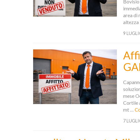
Bovisio 
immedia
area di 
altezza
9 LUGLI
Aff
GA
Capanno
soluzio
mese Oc
Cortile 
mt …
Co
7 LUGLI