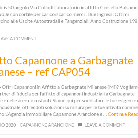
cis 50 angolo Via Collodi Laboratorio in affitto Cinisello Balsamo
e con cortile per carico/scarico merci . Due Ingressi Ottimi
icino alle Uscite Autostradali e Tangenziali. Anno Costruzione 1985
EAVE A COMMENT
itto Capannone a Garbagnate
anese – ref CAP054
o Offri Capannoni in Affitto a Garbagnate Milanese (Mi)? Vogliam
artner di fiducia per l’affitto di capannoni industriali a Garbagnate
 e nelle aree circostanti. Siamo qui per soddisfare le tue esigenze 
ndustriale, offrendoti soluzioni su misura per le tue attività commer
mo L’Agenzia Immobiliare Capannone Arancione è …
Continue Read
NO 2020
CAPANNONE ARANCIONE
LEAVE A COMMENT