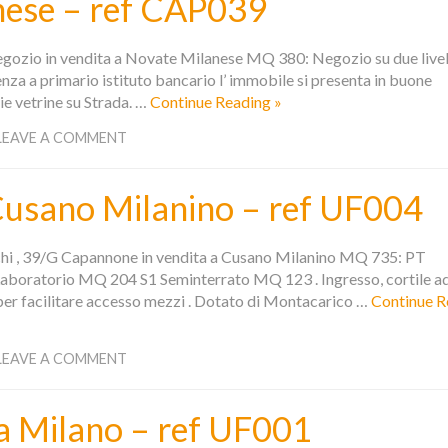
nese – ref CAP039
gozio in vendita a Novate Milanese MQ 380: Negozio su due livel
 a primario istituto bancario l’ immobile si presenta in buone
ie vetrine su Strada. …
Continue Reading »
LEAVE A COMMENT
usano Milanino – ref UF004
cchi , 39/G Capannone in vendita a Cusano Milanino MQ 735: PT
oratorio MQ 204 S1 Seminterrato MQ 123 . Ingresso, cortile a
 per facilitare accesso mezzi . Dotato di Montacarico …
Continue R
LEAVE A COMMENT
 a Milano – ref UF001