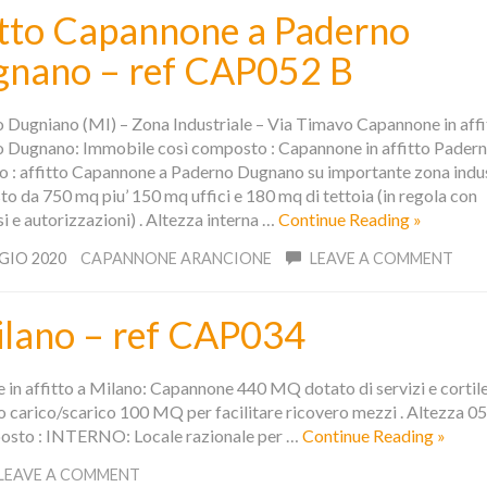
itto Capannone a Paderno
nano – ref CAP052 B
 Dugniano (MI) – Zona Industriale – Via Timavo Capannone in affi
 Dugnano: Immobile così composto : Capannone in affitto Pader
 : affitto Capannone a Paderno Dugnano su importante zona indus
o da 750 mq piu’ 150 mq uffici e 180 mq di tettoia (in regola con
 e autorizzazioni) . Altezza interna …
Continue Reading »
GIO 2020
CAPANNONE ARANCIONE
LEAVE A COMMENT
ilano – ref CAP034
in affitto a Milano: Capannone 440 MQ dotato di servizi e cortile
 carico/scarico 100 MQ per facilitare ricovero mezzi . Altezza 05
posto : INTERNO: Locale razionale per …
Continue Reading »
LEAVE A COMMENT