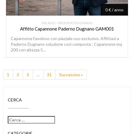
0 € / anno
MILANO - PADERNO DUGNANO
Affitto Capannone Paderno Dugnano GAM001
Capannone Favoloso con piazzale uso esclusivo. Affittasi a
Paderno Dugnano soluzione così composta : Capannone mq
200 con altezza 5…
1
2
3
…
31
Successivo »
CERCA
CATEGORIE