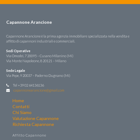
Capannone Arancione
Capannone Arancione è la prima agenzia immobiliare specializzata nella vendita e
affitto di capannoni industriali e commerciali.
Sedi Operative
Via Omodei, 7 20095 – Cusano Milanino (Mi)
Via Monte Napoleone, 8 20121 – Milano
Sede Legale
Via Pepe, 9 20037 – Paderno Dugnano (Mi)
Tel +39 02 64136136
capannonearancione@gmail.com
Home
Contatti
Chi Siamo
Valutazione Capannone
Richiesta Capannone
Affitto Capannone