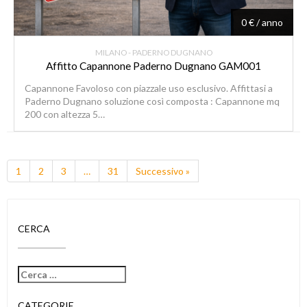
0 € / anno
MILANO - PADERNO DUGNANO
Affitto Capannone Paderno Dugnano GAM001
Capannone Favoloso con piazzale uso esclusivo. Affittasi a
Paderno Dugnano soluzione così composta : Capannone mq
200 con altezza 5…
1
2
3
…
31
Successivo »
CERCA
CATEGORIE