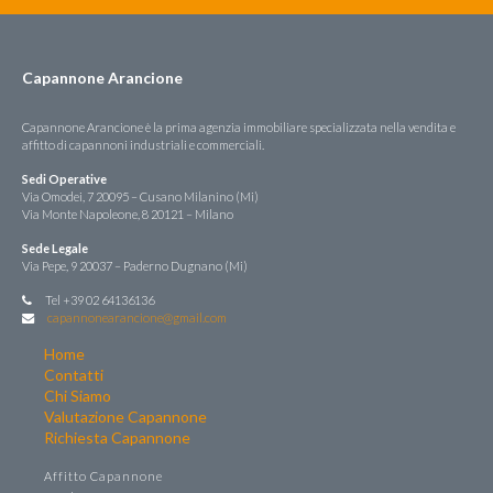
Capannone Arancione
Capannone Arancione è la prima agenzia immobiliare specializzata nella vendita e
affitto di capannoni industriali e commerciali.
Sedi Operative
Via Omodei, 7 20095 – Cusano Milanino (Mi)
Via Monte Napoleone, 8 20121 – Milano
Sede Legale
Via Pepe, 9 20037 – Paderno Dugnano (Mi)
Tel +39 02 64136136
capannonearancione@gmail.com
Home
Contatti
Chi Siamo
Valutazione Capannone
Richiesta Capannone
Affitto Capannone