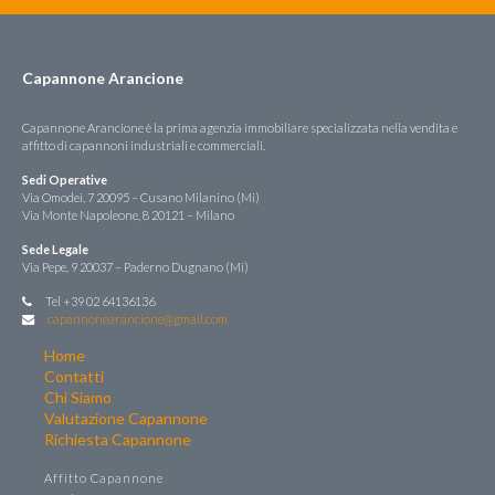
Capannone Arancione
Capannone Arancione è la prima agenzia immobiliare specializzata nella vendita e
affitto di capannoni industriali e commerciali.
Sedi Operative
Via Omodei, 7 20095 – Cusano Milanino (Mi)
Via Monte Napoleone, 8 20121 – Milano
Sede Legale
Via Pepe, 9 20037 – Paderno Dugnano (Mi)
Tel +39 02 64136136
capannonearancione@gmail.com
Home
Contatti
Chi Siamo
Valutazione Capannone
Richiesta Capannone
Affitto Capannone