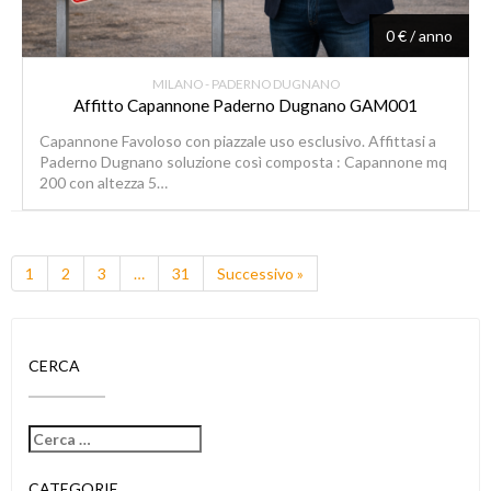
0 € / anno
MILANO - PADERNO DUGNANO
Affitto Capannone Paderno Dugnano GAM001
Capannone Favoloso con piazzale uso esclusivo. Affittasi a
Paderno Dugnano soluzione così composta : Capannone mq
200 con altezza 5…
1
2
3
…
31
Successivo »
CERCA
CATEGORIE