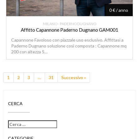
0 € / anno
MILANO - PADERNO DUGNANO
Affitto Capannone Paderno Dugnano GAM001
Capannone Favoloso con piazzale uso esclusivo. Affittasi a
Paderno Dugnano soluzione così composta : Capannone mq
200 con altezza 5…
1
2
3
…
31
Successivo »
CERCA
CATEGORIE