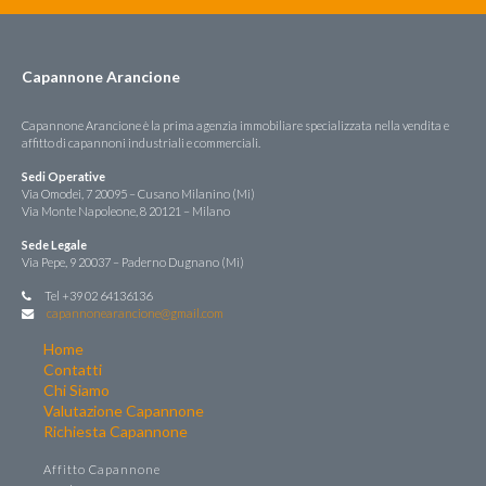
Capannone Arancione
Capannone Arancione è la prima agenzia immobiliare specializzata nella vendita e
affitto di capannoni industriali e commerciali.
Sedi Operative
Via Omodei, 7 20095 – Cusano Milanino (Mi)
Via Monte Napoleone, 8 20121 – Milano
Sede Legale
Via Pepe, 9 20037 – Paderno Dugnano (Mi)
Tel +39 02 64136136
capannonearancione@gmail.com
Home
Contatti
Chi Siamo
Valutazione Capannone
Richiesta Capannone
Affitto Capannone