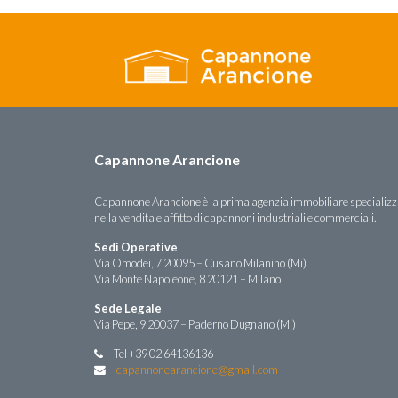
Capannone Arancione
Capannone Arancione è la prima agenzia immobiliare specializ
nella vendita e affitto di capannoni industriali e commerciali.
Sedi Operative
Via Omodei, 7 20095 – Cusano Milanino (Mi)
Via Monte Napoleone, 8 20121 – Milano
Sede Legale
Via Pepe, 9 20037 – Paderno Dugnano (Mi)
Tel +39 02 64136136
capannonearancione@gmail.com