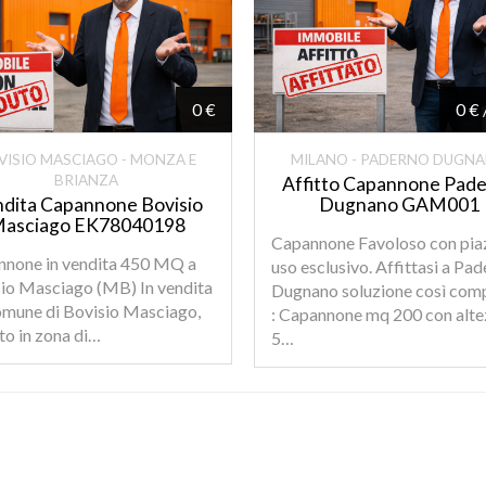
0 €
0 € 
VISIO MASCIAGO - MONZA E
MILANO - PADERNO DUGN
BRIANZA
Affitto Capannone Pad
dita Capannone Bovisio
Dugnano GAM001
asciago EK78040198
Capannone Favoloso con pia
none in vendita 450 MQ a
uso esclusivo. Affittasi a Pa
io Masciago (MB) In vendita
Dugnano soluzione così com
omune di Bovisio Masciago,
: Capannone mq 200 con alte
ito in zona di…
5…