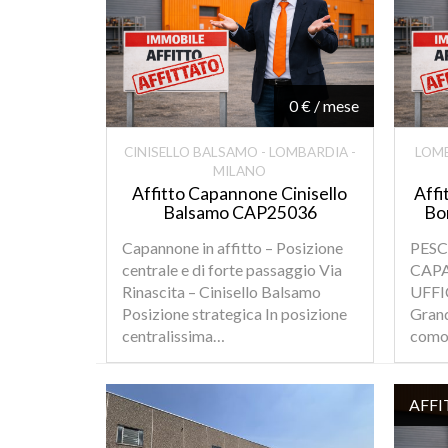
0 € / mese
CINISELLO BALSAMO - LOMBARDIA -
LOMB
MILANO
Affitto Capannone Cinisello
Aff
Balsamo CAP25036
Bo
Capannone in affitto – Posizione
PES
centrale e di forte passaggio Via
CAP
Rinascita – Cinisello Balsamo
UFFIC
Posizione strategica In posizione
Grand
centralissima…
como
AFF