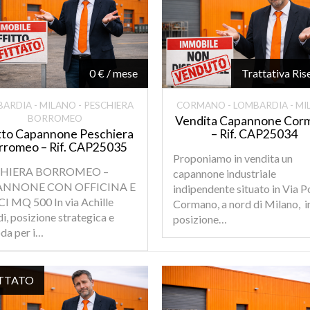
0 € / mese
Trattativa Ris
ARDIA - MILANO - PESCHIERA
CORMANO - LOMBARDIA - M
BORROMEO
Vendita Capannone Cor
itto Capannone Peschiera
– Rif. CAP25034
rromeo – Rif. CAP25035
Proponiamo in vendita un
CHIERA BORROMEO –
capannone industriale
ANNONE CON OFFICINA E
indipendente situato in Via P
I MQ 500 In via Achille
Cormano, a nord di Milano, i
i, posizione strategica e
posizione…
da per i…
ITTATO