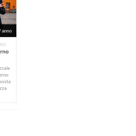
/ anno
ANO
erno
zzale
derno
posta
zza