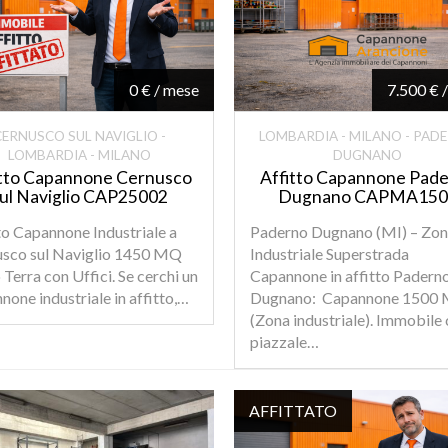
0 € / mese
7.500 € 
CERNUSCO SUL NAVIGLIO -
LOMBARDIA - MILANO - PAD
LOMBARDIA - MILANO
DUGNANO
itto Capannone Cernusco
Affitto Capannone Pad
ul Naviglio CAP25002
Dugnano CAPMA150
to Capannone Industriale a
Paderno Dugnano (MI) – Zo
sco sul Naviglio 1450 MQ
Industriale Superstrada
 Terra con Uffici. Se cerchi un
Capannone in affitto Padern
none industriale in affitto,…
Dugnano: Capannone 1500
(Zona industriale). Immobile
piazzale…
AFFITTATO