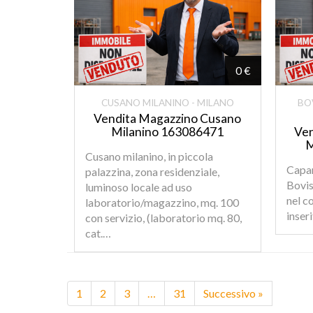
0 €
CUSANO MILANINO - MILANO
BO
Vendita Magazzino Cusano
Milanino 163086471
Ven
M
Cusano milanino, in piccola
Capan
palazzina, zona residenziale,
Bovis
luminoso locale ad uso
nel c
laboratorio/magazzino, mq. 100
inser
con servizio, (laboratorio mq. 80,
cat.…
1
2
3
…
31
Successivo »