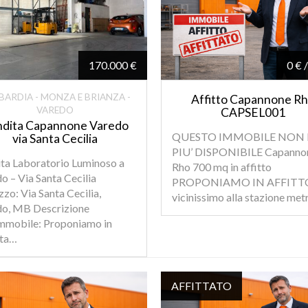
170.000 €
0 € 
ARDIA - MONZA E BRIANZA -
Affitto Capannone R
VAREDO
CAPSEL001
dita Capannone Varedo
QUESTO IMMOBILE NON 
via Santa Cecilia
PIU’ DISPONIBILE Capanno
ta Laboratorio Luminoso a
Rho 700 mq in affitto
o – Via Santa Cecilia
PROPONIAMO IN AFFITT
izzo: Via Santa Cecilia,
vicinissimo alla stazione me
do, MB Descrizione
Immobile: Proponiamo in
ita…
AFFITTATO