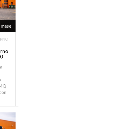
/ mese
ERNO
erno
0
na
o
 MQ
 con