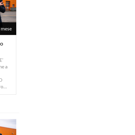
/ mese
ho
E’
ne a
O
tro…