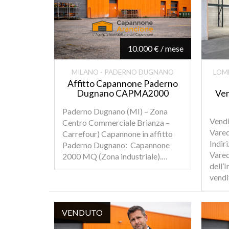
10.000 € / mese
MILANO - PADERNO DUGNANO
LOMB
Affitto Capannone Paderno
Dugnano CAPMA2000
Ven
Paderno Dugnano (MI) – Zona
Vendi
Centro Commerciale Brianza –
Vared
Carrefour) Capannone in affitto
Indir
Paderno Dugnano: Capannone
Vare
2000 MQ (Zona industriale).…
dell’
vend
VENDUTO