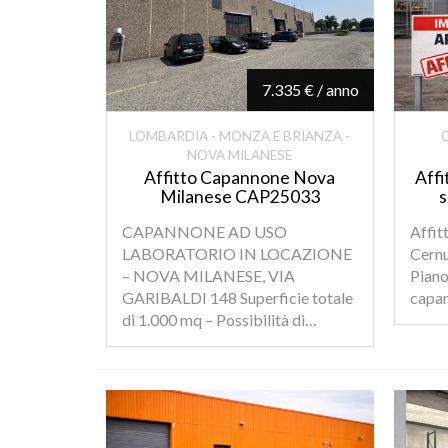
7.335 € / anno
LOMBARDIA - MONZA E BRIANZA -
NOVA MILANESE
Affitto Capannone Nova
Aff
Milanese CAP25033
s
CAPANNONE AD USO
Affit
LABORATORIO IN LOCAZIONE
Cernu
– NOVA MILANESE, VIA
Piano
GARIBALDI 148 Superficie totale
capan
di 1.000 mq – Possibilità di…