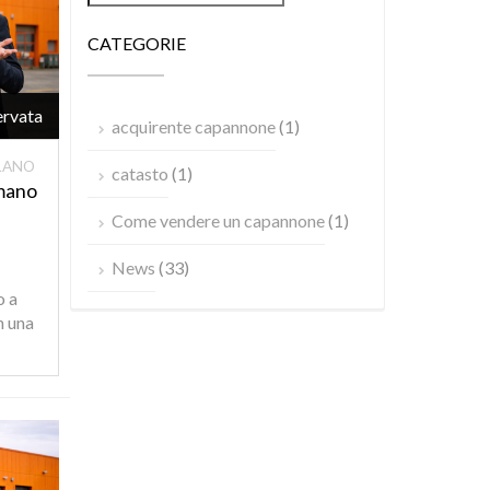
CATEGORIE
ervata
acquirente capannone
(1)
ILANO
catasto
(1)
mano
Come vendere un capannone
(1)
News
(33)
o a
n una