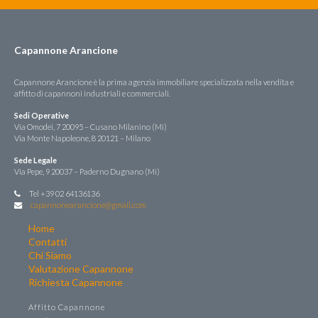
Capannone Arancione
Capannone Arancione è la prima agenzia immobiliare specializzata nella vendita e
affitto di capannoni industriali e commerciali.
Sedi Operative
Via Omodei, 7 20095 – Cusano Milanino (Mi)
Via Monte Napoleone, 8 20121 – Milano
Sede Legale
Via Pepe, 9 20037 – Paderno Dugnano (Mi)
Tel +39 02 64136136
capannonearancione@gmail.com
Home
Contatti
Chi Siamo
Valutazione Capannone
Richiesta Capannone
Affitto Capannone