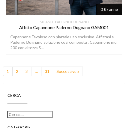
0 € / anno
MILANO - PADERNO DUGNANO
Affitto Capannone Paderno Dugnano GAM001
Capannone Favoloso con piazzale uso esclusivo. Affittasi a
Paderno Dugnano soluzione così composta : Capannone mq
200 con altezza 5…
1
2
3
…
31
Successivo »
CERCA
CATEGORIE