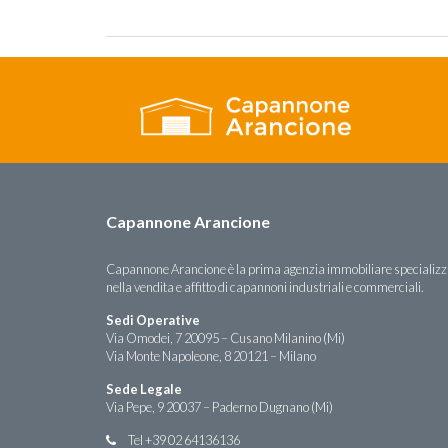
Capannone Arancione
Capannone Arancione è la prima agenzia immobiliare specializ
nella vendita e affitto di capannoni industriali e commerciali.
Sedi Operative
Via Omodei, 7 20095 – Cusano Milanino (Mi)
Via Monte Napoleone, 8 20121 – Milano
Sede Legale
Via Pepe, 9 20037 – Paderno Dugnano (Mi)
Tel +39 02 64136136