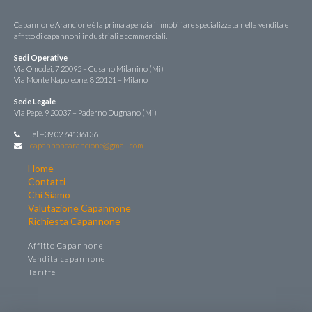
Capannone Arancione è la prima agenzia immobiliare specializzata nella vendita e
affitto di capannoni industriali e commerciali.
Sedi Operative
Via Omodei, 7 20095 – Cusano Milanino (Mi)
Via Monte Napoleone, 8 20121 – Milano
Sede Legale
Via Pepe, 9 20037 – Paderno Dugnano (Mi)
Tel +39 02 64136136
capannonearancione@gmail.com
Home
Contatti
Chi Siamo
Valutazione Capannone
Richiesta Capannone
Affitto Capannone
Vendita capannone
Tariffe