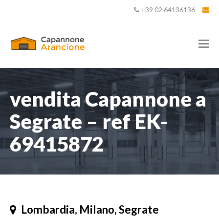
+39 02 64136136
T
o
g
g
l
e
vendita Capannone a
n
a
Segrate – ref EK-
v
i
69415872
g
a
t
i
o
n
Lombardia, Milano, Segrate