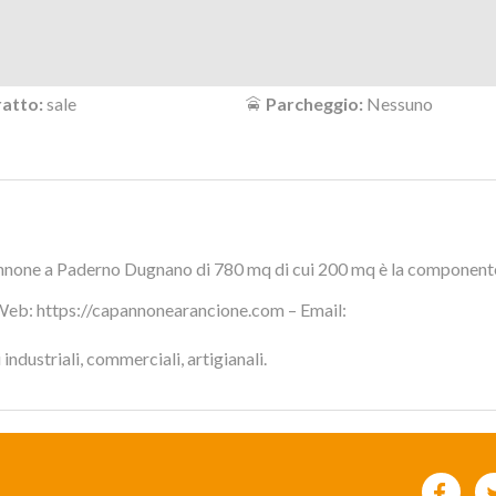
atto:
sale
Parcheggio:
Nessuno
none a Paderno Dugnano di 780 mq di cui 200 mq è la componente 
Web: https://capannonearancione.com – Email:
ndustriali, commerciali, artigianali.