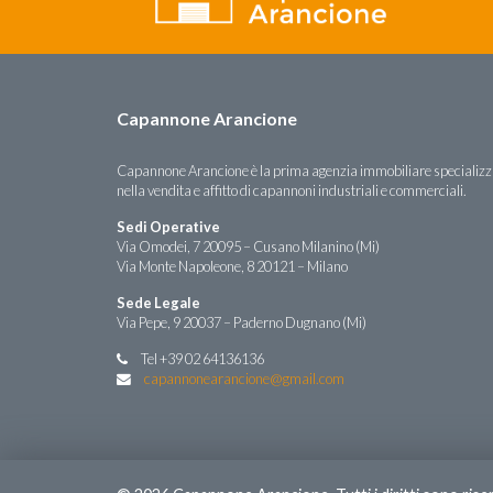
Capannone Arancione
Capannone Arancione è la prima agenzia immobiliare specializ
nella vendita e affitto di capannoni industriali e commerciali.
Sedi Operative
Via Omodei, 7 20095 – Cusano Milanino (Mi)
Via Monte Napoleone, 8 20121 – Milano
Sede Legale
Via Pepe, 9 20037 – Paderno Dugnano (Mi)
Tel +39 02 64136136
capannonearancione@gmail.com