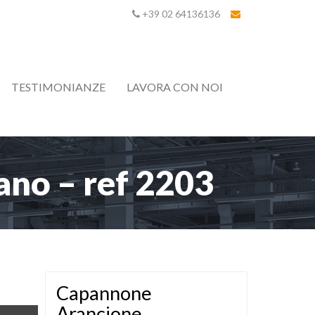
+39 02 64136136
TESTIMONIANZE
LAVORA CON NOI
no – ref 2203
Capannone
Arancione