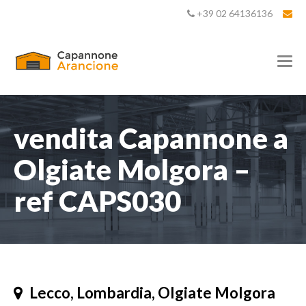
+39 02 64136136
T
o
g
g
l
e
vendita Capannone a
n
a
Olgiate Molgora –
v
i
ref CAPS030
g
a
t
i
o
n
Lecco, Lombardia, Olgiate Molgora