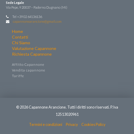
Sede Legale
Via Pepe, 9 20037 – Paderno Dugnano (Mi)
Tel +39 02 64136136
capannonearancione@gmail.com
Home
Contatti
Chi Siamo
Valutazione Capannone
Richiesta Capannone
Affitto Capannone
Vendita capannone
Tariffe
© 2026 Capannone Arancione. Tutti i diritti sono riservati. P. Iva
12513020961
Termini e condizioni
Privacy
Cookies Policy