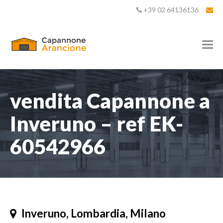
+39 02 64136136
T
o
g
g
l
e
vendita Capannone a
n
a
Inveruno – ref EK-
v
i
60542966
g
a
t
i
o
n
Inveruno, Lombardia, Milano