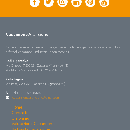
Capannone Arancione
Capannone Arancione è la prima agenzia immobiliare specializzata nella vendita e
affitto di capannoni industriali e commerciali.
Sedi Operative
Via Omodei, 7 20095 – Cusano Milanino (Mi)
Via Monte Napoleone, 8 20121 – Milano
Sede Legale
Via Pepe, 9 20037 – Paderno Dugnano (Mi)
Tel +39 02 64136136
capannonearancione@gmail.com
Home
Contatti
Chi Siamo
Valutazione Capannone
Richiesta Capannone