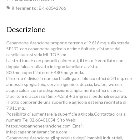
Riferimento:
EK-60542966
Descrizione
Capannone Arancione propone terreno di 9.616 mq sulla strada
SP171 con capannone agricolo ottime finiture, distante dal
casello autostrada MI-TO 5 km.
La struttura è con pannelli coibentati, il tetto è ventilato con
doppia falda realizzato in legno lamellare a vista.
800 mq coperti interni + 480 mq gronda.
L’interno è diviso in due parti collegate, blocco uffici di 34 mq. con
annesso spogliatoio, servizio igienico, doccia, lavabo, wc con
acqua calda, con predisposizione ampliamento uffici e servizi.
3 portoni di accesso (6m x 4,5m) + 3 ingressi pedonali separati.
Il lotto comprende una superficie agricola esterna recintata di
7.911 mq.
Possibilità di aumentare la superficie agricola.Contattaci ora al
numero Tel 02.66401054  Sito Web:
https://capannonearancione.com  Email:
info@capannonearancione.com
Capannone Arancione gli specialisti degli immobili industriali,