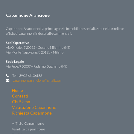
Capannone Arancione
Capannone Arancione è la prima agenzia immobiliare specializzata nella vendita e
affitto di capannoni industriali e commerciali.
Sedi Operative
Via Omodei, 7 20095 – Cusano Milanino (Mi)
Via Monte Napoleone, 8 20121 – Milano
Sede Legale
Via Pepe, 9 20037 – Paderno Dugnano (Mi)
Tel +39 02 64136136
capannonearancione@gmail.com
Home
Contatti
Chi Siamo
Valutazione Capannone
Richiesta Capannone
Affitto Capannone
Vendita capannone