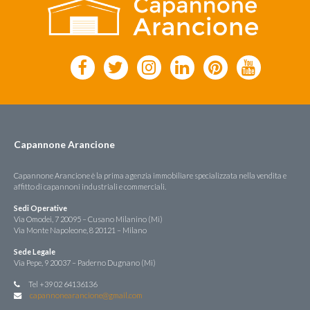
Capannone Arancione
Capannone Arancione è la prima agenzia immobiliare specializzata nella vendita e
affitto di capannoni industriali e commerciali.
Sedi Operative
Via Omodei, 7 20095 – Cusano Milanino (Mi)
Via Monte Napoleone, 8 20121 – Milano
Sede Legale
Via Pepe, 9 20037 – Paderno Dugnano (Mi)
Tel +39 02 64136136
capannonearancione@gmail.com