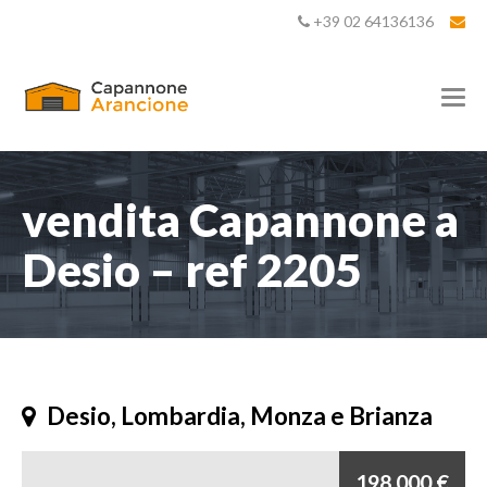
+39 02 64136136
T
o
g
g
l
e
vendita Capannone a
n
a
Desio – ref 2205
v
i
g
a
t
i
o
n
Desio, Lombardia, Monza e Brianza
198.000 €