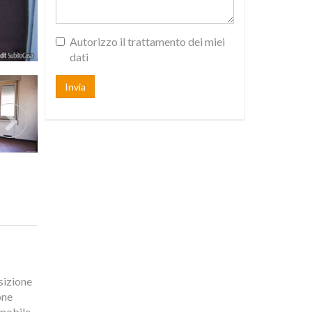
Autorizzo il trattamento dei miei
dati
Invia
sizione
one
mmobile