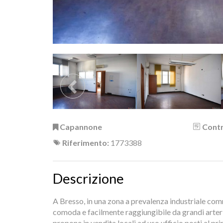
Capannone
Contr
Riferimento:
1773388
Descrizione
A Bresso, in una zona a prevalenza industriale co
comoda e facilmente raggiungibile da grandi arter
propone in vendita locali ad uso ufficio posti al pr