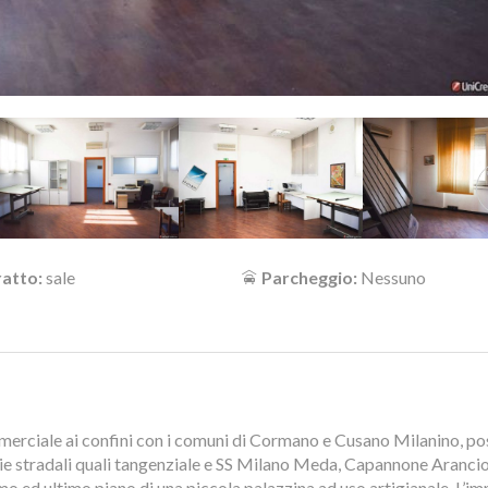
atto:
sale
Parcheggio:
Nessuno
mmerciale ai confini con i comuni di Cormano e Cusano Milanino, po
ie stradali quali tangenziale e SS Milano Meda, Capannone Aranci
imo ed ultimo piano di una piccola palazzina ad uso artigianale. L’i