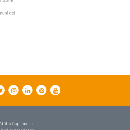
muni del
Affitto Capannone
Vendita capannone