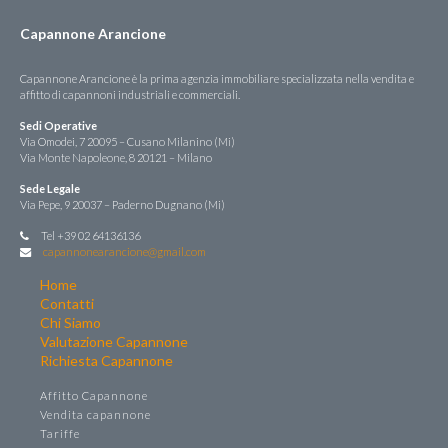
Capannone Arancione
Capannone Arancione è la prima agenzia immobiliare specializzata nella vendita e
affitto di capannoni industriali e commerciali.
Sedi Operative
Via Omodei, 7 20095 – Cusano Milanino (Mi)
Via Monte Napoleone, 8 20121 – Milano
Sede Legale
Via Pepe, 9 20037 – Paderno Dugnano (Mi)
Tel +39 02 64136136
capannonearancione@gmail.com
Home
Contatti
Chi Siamo
Valutazione Capannone
Richiesta Capannone
Affitto Capannone
Vendita capannone
Tariffe