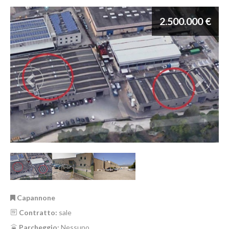
2.500.000 €
Capannone
Contratto:
sale
Parcheggio:
Nessuno