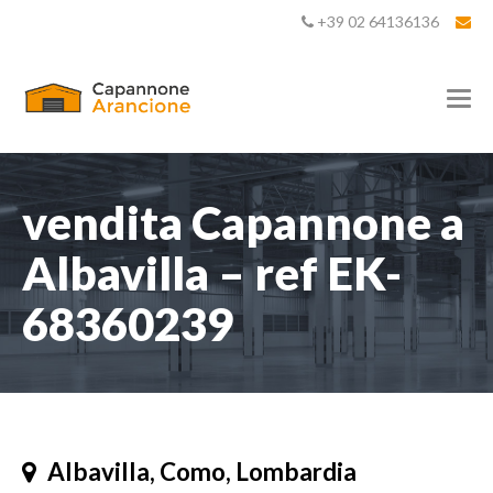
+39 02 64136136
T
o
g
g
l
e
vendita Capannone a
n
a
Albavilla – ref EK-
v
i
68360239
g
a
t
i
o
n
Albavilla, Como, Lombardia