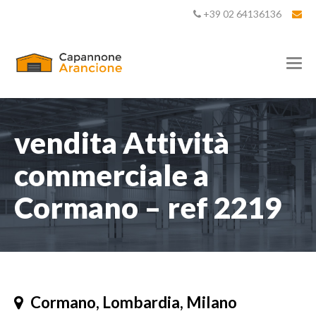
+39 02 64136136
T
o
g
g
l
e
vendita Attività
n
a
commerciale a
v
i
Cormano – ref 2219
g
a
t
i
o
n
Cormano, Lombardia, Milano