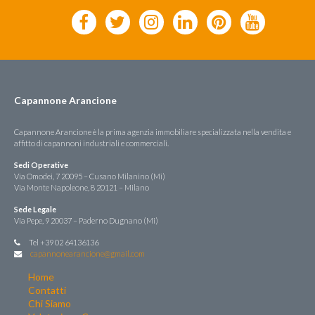
Capannone Arancione
Capannone Arancione è la prima agenzia immobiliare specializzata nella vendita e
affitto di capannoni industriali e commerciali.
Sedi Operative
Via Omodei, 7 20095 – Cusano Milanino (Mi)
Via Monte Napoleone, 8 20121 – Milano
Sede Legale
Via Pepe, 9 20037 – Paderno Dugnano (Mi)
Tel +39 02 64136136
capannonearancione@gmail.com
Home
Contatti
Chi Siamo