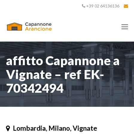
+39 02 64136136
T
o
g
g
l
e
affitto Capannone a
n
a
Vignate – ref EK-
v
i
70342494
g
a
t
i
o
n
Lombardia, Milano, Vignate