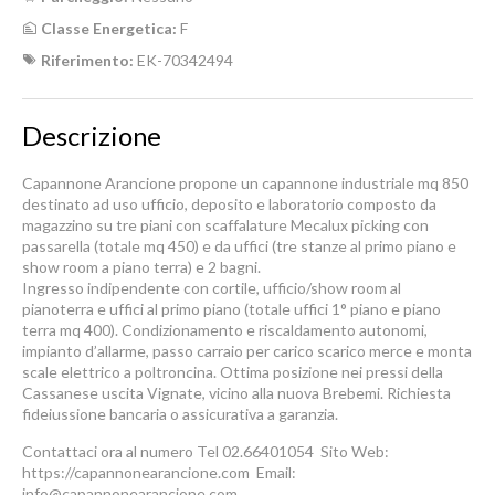
Classe Energetica:
F
Riferimento:
EK-70342494
Descrizione
Capannone Arancione propone un capannone industriale mq 850
destinato ad uso ufficio, deposito e laboratorio composto da
magazzino su tre piani con scaffalature Mecalux picking con
passarella (totale mq 450) e da uffici (tre stanze al primo piano e
show room a piano terra) e 2 bagni.
Ingresso indipendente con cortile, ufficio/show room al
pianoterra e uffici al primo piano (totale uffici 1° piano e piano
terra mq 400). Condizionamento e riscaldamento autonomi,
impianto d’allarme, passo carraio per carico scarico merce e monta
scale elettrico a poltroncina. Ottima posizione nei pressi della
Cassanese uscita Vignate, vicino alla nuova Brebemi. Richiesta
fideiussione bancaria o assicurativa a garanzia.
Contattaci ora al numero Tel 02.66401054  Sito Web:
https://capannonearancione.com  Email:
info@capannonearancione.com