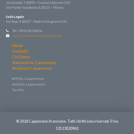
Via Omodei, 7 20095 – Cusano Milanino (Mi)
Via Monte Napoleone, 8 20121 – Milano
Sede Legale
Via Pepe, 9 20037 – Paderno Dugnano (Mi)
Tel +39 02 64136136
capannonearancione@gmail.com
Home
Contatti
Chi Siamo
Valutazione Capannone
Richiesta Capannone
Affitto Capannone
Vendita capannone
Tariffe
© 2026 Capannone Arancione. Tutti i diritti sono riservati. P. Iva
12513020961