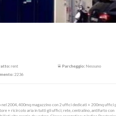
atto:
rent
Parcheggio:
Nessuno
imento:
2236
nel 2004, 400mq magazzino con 2 uffici dedicati + 200mq uffici
re + ricircolo aria in tutti gli uffici; rete, centralino, antifurto con
iliati alto pregio da vedere. Classe energetica: g Indice Prestazio