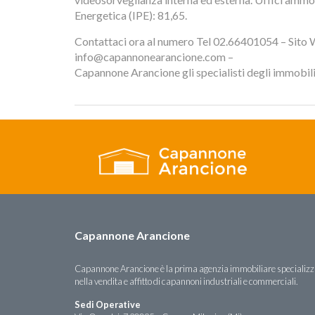
Energetica (IPE): 81,65.
Contattaci ora al numero Tel 02.66401054 – Sito 
info@capannonearancione.com –
Capannone Arancione gli specialisti degli immobili i
Capannone Arancione
Capannone Arancione è la prima agenzia immobiliare specializ
nella vendita e affitto di capannoni industriali e commerciali.
Sedi Operative