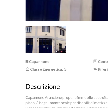
Capannone
Contr
Classe Energetica:
G
Rifer
Descrizione
Capannone Arancione propone immobile costruito 
piano, 3 bagni, monta scale per disabili; climatizzato
videosorveglianza interna ed esterna. Uffici ammob