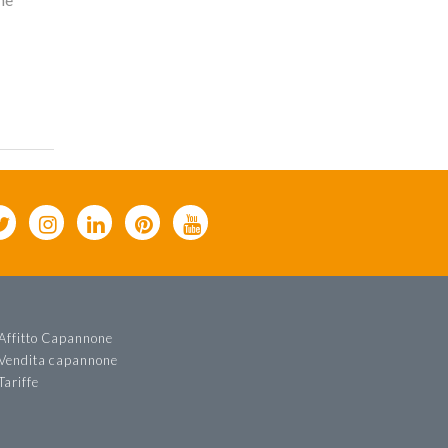
Affitto Capannone
Vendita capannone
Tariffe