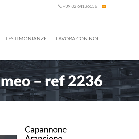
+39 02 64136136
TESTIMONIANZE
LAVORA CON NOI
omeo – ref 2236
Capannone
Arancione