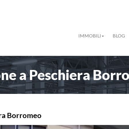
IMMOBILI
BLOG
one a Peschiera Borr
era Borromeo