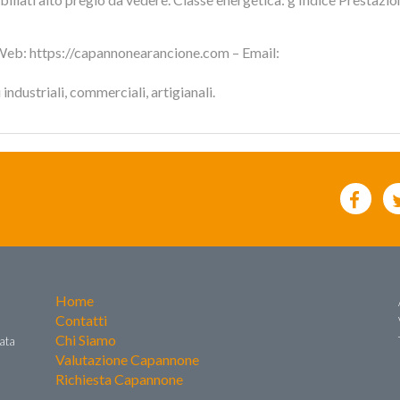
Web: https://capannonearancione.com – Email:
ndustriali, commerciali, artigianali.
Home
Contatti
Chi Siamo
zata
Valutazione Capannone
Richiesta Capannone