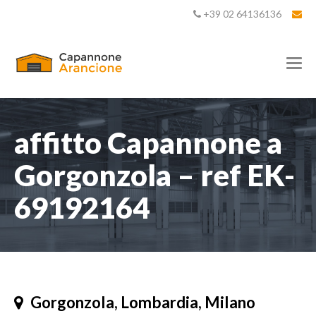
+39 02 64136136
T
o
g
g
l
e
affitto Capannone a
n
a
Gorgonzola – ref EK-
v
i
69192164
g
a
t
i
o
n
Gorgonzola, Lombardia, Milano