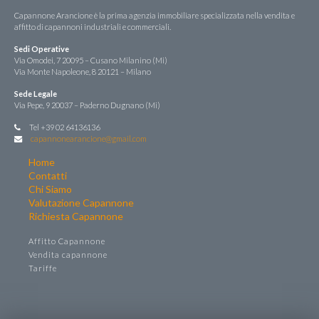
Capannone Arancione è la prima agenzia immobiliare specializzata nella vendita e
affitto di capannoni industriali e commerciali.
Sedi Operative
Via Omodei, 7 20095 – Cusano Milanino (Mi)
Via Monte Napoleone, 8 20121 – Milano
Sede Legale
Via Pepe, 9 20037 – Paderno Dugnano (Mi)
Tel +39 02 64136136
capannonearancione@gmail.com
Home
Contatti
Chi Siamo
Valutazione Capannone
Richiesta Capannone
Affitto Capannone
Vendita capannone
Tariffe