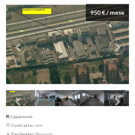
950 € / mese
Capannone
Contratto:
rent
Parcheggio:
Nessuno