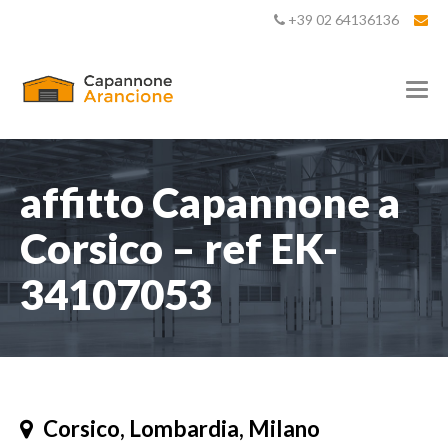
+39 02 64136136
T
o
g
g
l
e
affitto Capannone a
n
a
Corsico – ref EK-
v
i
34107053
g
a
t
i
o
n
Corsico, Lombardia, Milano