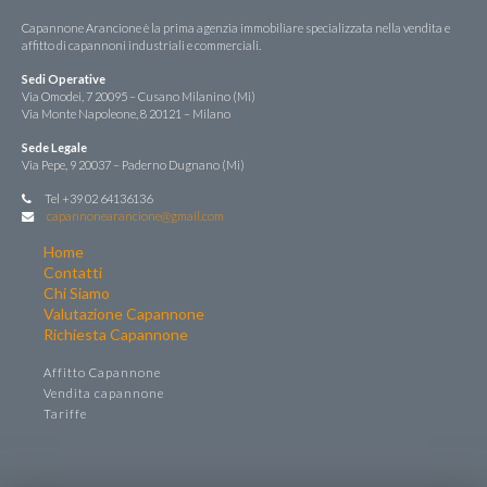
Capannone Arancione è la prima agenzia immobiliare specializzata nella vendita e
affitto di capannoni industriali e commerciali.
Sedi Operative
Via Omodei, 7 20095 – Cusano Milanino (Mi)
Via Monte Napoleone, 8 20121 – Milano
Sede Legale
Via Pepe, 9 20037 – Paderno Dugnano (Mi)
Tel +39 02 64136136
capannonearancione@gmail.com
Home
Contatti
Chi Siamo
Valutazione Capannone
Richiesta Capannone
Affitto Capannone
Vendita capannone
Tariffe