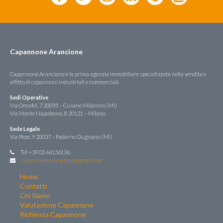
Capannone Arancione
Capannone Arancione è la prima agenzia immobiliare specializzata nella vendita e
affitto di capannoni industriali e commerciali.
Sedi Operative
Via Omodei, 7 20095 – Cusano Milanino (Mi)
Via Monte Napoleone, 8 20121 – Milano
Sede Legale
Via Pepe, 9 20037 – Paderno Dugnano (Mi)
Tel +39 02 64136136
capannonearancione@gmail.com
Home
Contatti
Chi Siamo
Valutazione Capannone
Richiesta Capannone