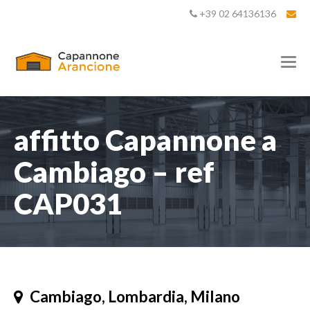
+39 02 64136136
T
o
g
g
l
e
affitto Capannone a
n
a
Cambiago – ref
v
i
CAP031
g
a
t
i
o
n
Cambiago, Lombardia, Milano