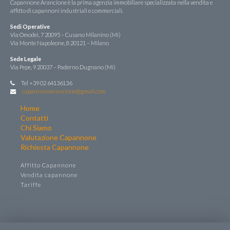
Capannone Arancione è la prima agenzia immobiliare specializzata nella vendita e
affitto di capannoni industriali e commerciali.
Sedi Operative
Via Omodei, 7 20095 – Cusano Milanino (Mi)
Via Monte Napoleone, 8 20121 – Milano
Sede Legale
Via Pepe, 9 20037 – Paderno Dugnano (Mi)
Tel +39 02 64136136
capannonearancione@gmail.com
Home
Contatti
Chi Siamo
Valutazione Capannone
Richiesta Capannone
Affitto Capannone
Vendita capannone
Tariffe